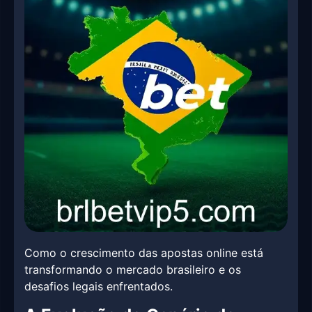
Como o crescimento das apostas online está
transformando o mercado brasileiro e os
desafios legais enfrentados.