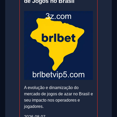
de Jogos no Brasil
A evolução e dinamização do
mercado de jogos de azar no Brasil e
seu impacto nos operadores e
jogadores.
2026-08-07