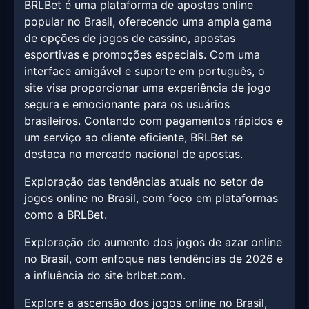
BRLBet é uma plataforma de apostas online
popular no Brasil, oferecendo uma ampla gama
de opções de jogos de cassino, apostas
esportivas e promoções especiais. Com uma
interface amigável e suporte em português, o
site visa proporcionar uma experiência de jogo
segura e emocionante para os usuários
brasileiros. Contando com pagamentos rápidos e
um serviço ao cliente eficiente, BRLBet se
destaca no mercado nacional de apostas.
Exploração das tendências atuais no setor de
jogos online no Brasil, com foco em plataformas
como a BRLBet.
Exploração do aumento dos jogos de azar online
no Brasil, com enfoque nas tendências de 2026 e
a influência do site brlbet.com.
Explore a ascensão dos jogos online no Brasil,