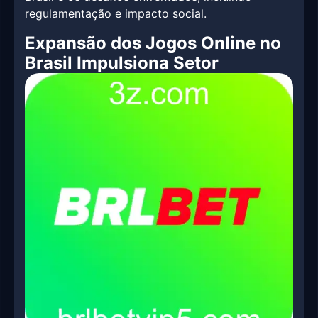
regulamentação e impacto social.
Expansão dos Jogos Online no
Brasil Impulsiona Setor