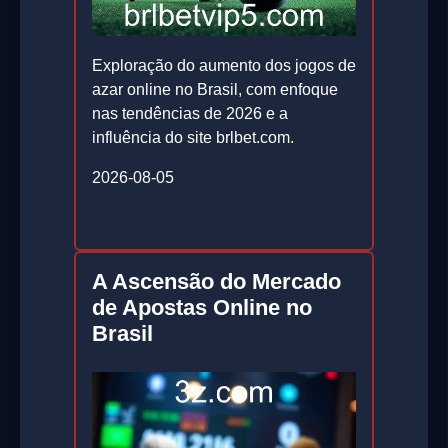
Exploração do aumento dos jogos de
azar online no Brasil, com enfoque
nas tendências de 2026 e a
influência do site brlbet.com.
2026-08-05
A Ascensão do Mercado
de Apostas Online no
Brasil