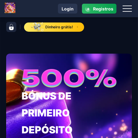
+
Login
Registros
navegação brlbet com brasil
barra de controles brlbet com brasil
Dinheiro grátis!
BÓNUS DE
PRIMEIRO
DEPÓSITO