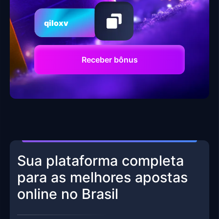
qiloxv
Receber bônus
Sua plataforma completa
para as melhores apostas
online no Brasil