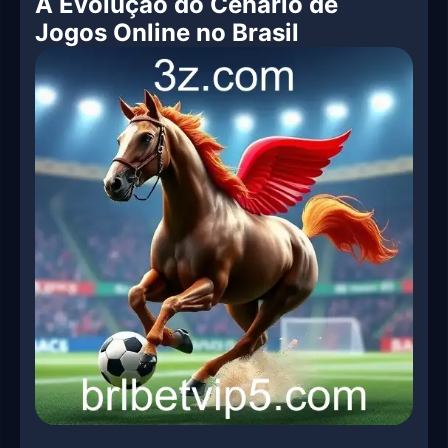
A Evolução do Cenário de
Jogos Online no Brasil