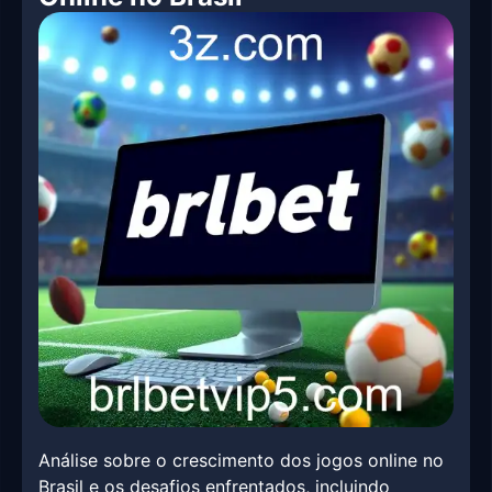
Análise sobre o crescimento dos jogos online no
Brasil e os desafios enfrentados, incluindo