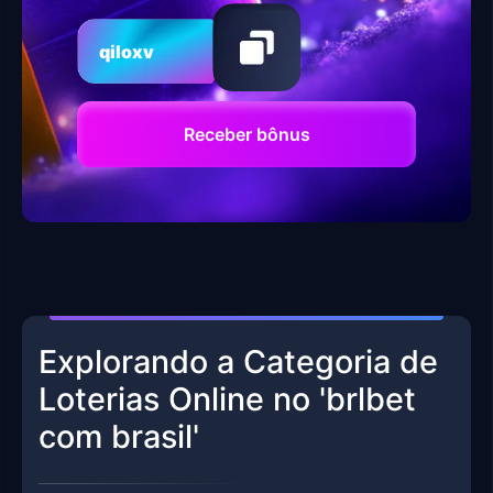
qiloxv
Receber bônus
Explorando a Categoria de
Loterias Online no 'brlbet
com brasil'