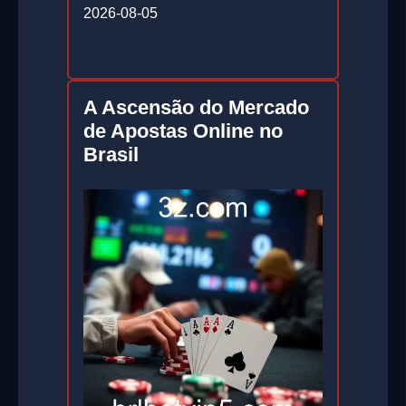
2026-08-05
A Ascensão do Mercado
de Apostas Online no
Brasil