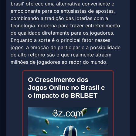
brasil' oferece uma alternativa conveniente e
emocionante para os entusiastas de apostas,
combinando a tradição das loterias com a
tecnologia moderna para trazer entretenimento
de qualidade diretamente para os jogadores.
Enquanto a sorte é o principal fator nesses
jogos, a emoção de participar e a possibilidade
de alto retorno são o que realmente atraem
milhões de jogadores ao redor do mundo.
O Crescimento dos
Jogos Online no Brasil e
o Impacto do BRLBET