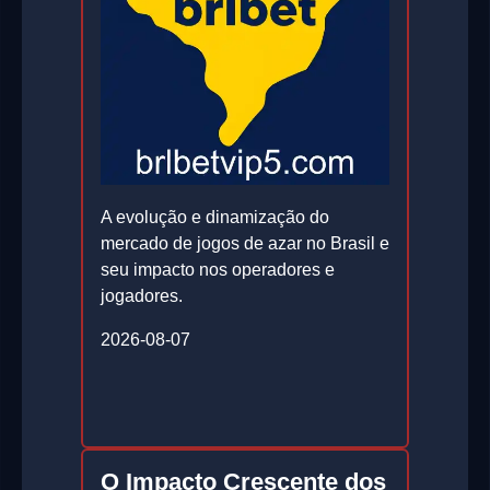
A evolução e dinamização do
mercado de jogos de azar no Brasil e
seu impacto nos operadores e
jogadores.
2026-08-07
O Impacto Crescente dos