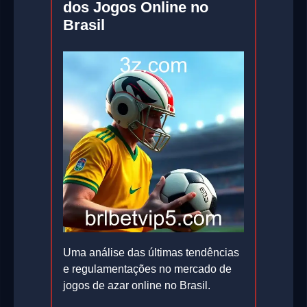
dos Jogos Online no
Brasil
Uma análise das últimas tendências
e regulamentações no mercado de
jogos de azar online no Brasil.