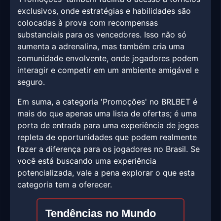
exclusivos, onde estratégias e habilidades são
colocadas à prova com recompensas
substanciais para os vencedores. Isso não só
aumenta a adrenalina, mas também cria uma
comunidade envolvente, onde jogadores podem
interagir e competir em um ambiente amigável e
seguro.
Em suma, a categoria 'Promoções' no BRLBET é
mais do que apenas uma lista de ofertas; é uma
porta de entrada para uma experiência de jogos
repleta de oportunidades que podem realmente
fazer a diferença para os jogadores no Brasil. Se
você está buscando uma experiência
potencializada, vale a pena explorar o que esta
categoria tem a oferecer.
Tendências no Mundo