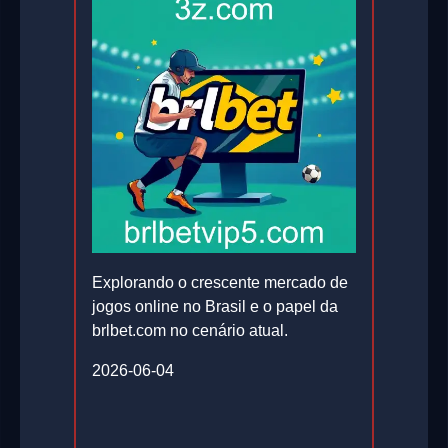
Explorando o crescente mercado de
jogos online no Brasil e o papel da
brlbet.com no cenário atual.
2026-06-04