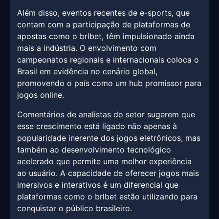
Além disso, eventos recentes de e-sports, que
contam com a participação de plataformas de
apostas como o brlbet, têm impulsionado ainda
mais a indústria. O envolvimento com
campeonatos regionais e internacionais coloca o
Brasil em evidência no cenário global,
promovendo o país como um hub promissor para
jogos online.
Comentários de analistas do setor sugerem que
esse crescimento está ligado não apenas à
popularidade inerente dos jogos eletrônicos, mas
também ao desenvolvimento tecnológico
acelerado que permite uma melhor experiência
ao usuário. A capacidade de oferecer jogos mais
imersivos e interativos é um diferencial que
plataformas como o brlbet estão utilizando para
conquistar o público brasileiro.