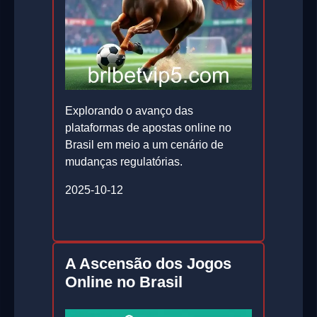
Explorando o avanço das
plataformas de apostas online no
Brasil em meio a um cenário de
mudanças regulatórias.
2025-10-12
A Ascensão dos Jogos
Online no Brasil