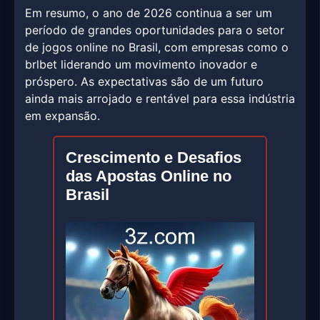
Em resumo, o ano de 2026 continua a ser um
período de grandes oportunidades para o setor
de jogos online no Brasil, com empresas como o
brlbet liderando um movimento inovador e
próspero. As expectativas são de um futuro
ainda mais arrojado e rentável para essa indústria
em expansão.
Crescimento e Desafios
das Apostas Online no
Brasil