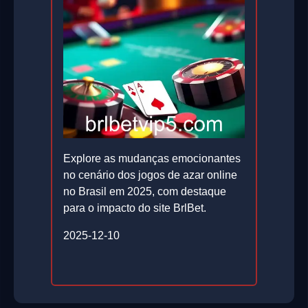
Explore as mudanças emocionantes
no cenário dos jogos de azar online
no Brasil em 2025, com destaque
para o impacto do site BrlBet.
2025-12-10