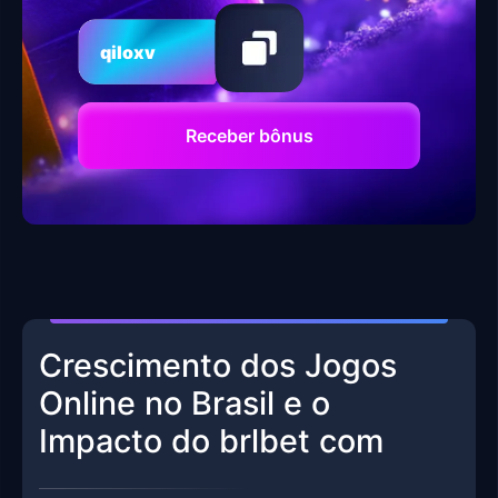
qiloxv
Receber bônus
Crescimento dos Jogos
Online no Brasil e o
Impacto do brlbet com