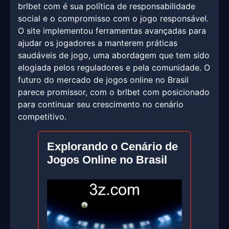
brlbet com é sua política de responsabilidade
social e o compromisso com o jogo responsável.
O site implementou ferramentas avançadas para
ajudar os jogadores a manterem práticas
saudáveis de jogo, uma abordagem que tem sido
elogiada pelos reguladores e pela comunidade. O
futuro do mercado de jogos online no Brasil
parece promissor, com o brlbet com posicionado
para continuar seu crescimento no cenário
competitivo.
Explorando o Cenário de
Jogos Online no Brasil