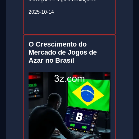
2025-10-14
O Crescimento do
Mercado de Jogos de
Azar no Brasil