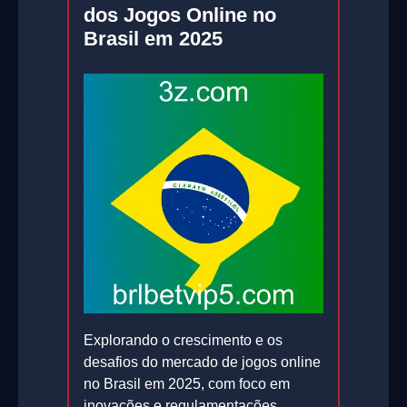
dos Jogos Online no
Brasil em 2025
Explorando o crescimento e os
desafios do mercado de jogos online
no Brasil em 2025, com foco em
inovações e regulamentações.