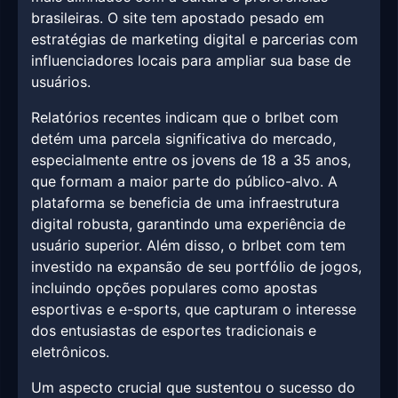
brasileiras. O site tem apostado pesado em
estratégias de marketing digital e parcerias com
influenciadores locais para ampliar sua base de
usuários.
Relatórios recentes indicam que o brlbet com
detém uma parcela significativa do mercado,
especialmente entre os jovens de 18 a 35 anos,
que formam a maior parte do público-alvo. A
plataforma se beneficia de uma infraestrutura
digital robusta, garantindo uma experiência de
usuário superior. Além disso, o brlbet com tem
investido na expansão de seu portfólio de jogos,
incluindo opções populares como apostas
esportivas e e-sports, que capturam o interesse
dos entusiastas de esportes tradicionais e
eletrônicos.
Um aspecto crucial que sustentou o sucesso do