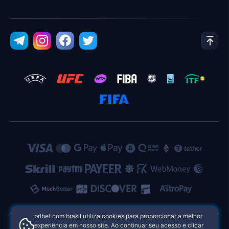
brlbet com brasil utiliza cookies para proporcionar a melhor
experiência em nosso site. Ao continuar seu acesso e clicar