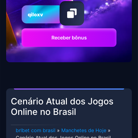
qiloxv
Receber bônus
Cenário Atual dos Jogos
Online no Brasil
brlbet com brasil
»
Manchetes de Hoje
»
Cenário Atual dos Jogos Online no Brasil