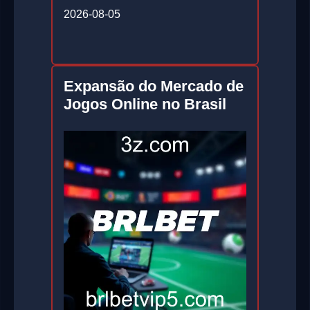
2026-08-05
Expansão do Mercado de
Jogos Online no Brasil