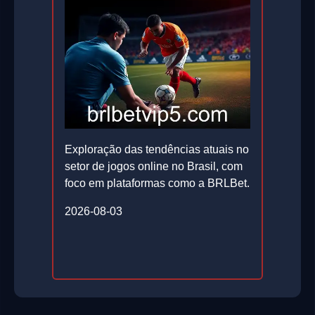
Exploração das tendências atuais no
setor de jogos online no Brasil, com
foco em plataformas como a BRLBet.
2026-08-03