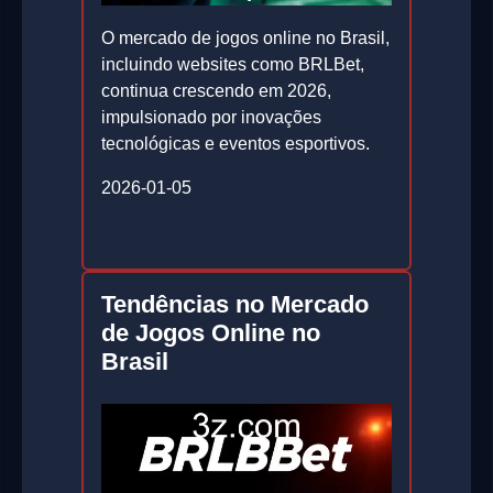
O mercado de jogos online no Brasil,
incluindo websites como BRLBet,
continua crescendo em 2026,
impulsionado por inovações
tecnológicas e eventos esportivos.
2026-01-05
Tendências no Mercado
de Jogos Online no
Brasil