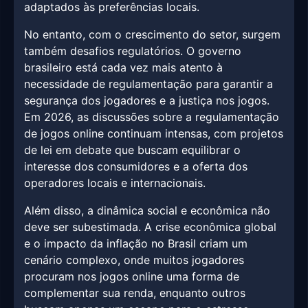
adaptados às preferências locais.
No entanto, com o crescimento do setor, surgem
também desafios regulatórios. O governo
brasileiro está cada vez mais atento à
necessidade de regulamentação para garantir a
segurança dos jogadores e a justiça nos jogos.
Em 2026, as discussões sobre a regulamentação
de jogos online continuam intensas, com projetos
de lei em debate que buscam equilibrar o
interesse dos consumidores e a oferta dos
operadores locais e internacionais.
Além disso, a dinâmica social e econômica não
deve ser subestimada. A crise econômica global
e o impacto da inflação no Brasil criam um
cenário complexo, onde muitos jogadores
procuram nos jogos online uma forma de
complementar sua renda, enquanto outros